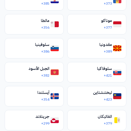
سامبير
3236
+385
+373
ولد سامبير
3238
موناكو
مالطا
جيداتشيف
3239
+356
+377
نيكوليف
3241
مقدونيا
سلوفينيا
دروغوبيتش
3244
+386
+389
ستري
3245
سلوفاكيا
الجبل الأسود
تروسكافيتس
3247
+382
+421
بوريسلاف/سخيدنيتسيا
3248
ليختنشتاين
آيسلندا
تشيرفونوجراد
3249
+354
+423
سكولي/سلافسكي
3251
الفاتيكان
جرينلاند
جوفكفا
+299
+379
3252