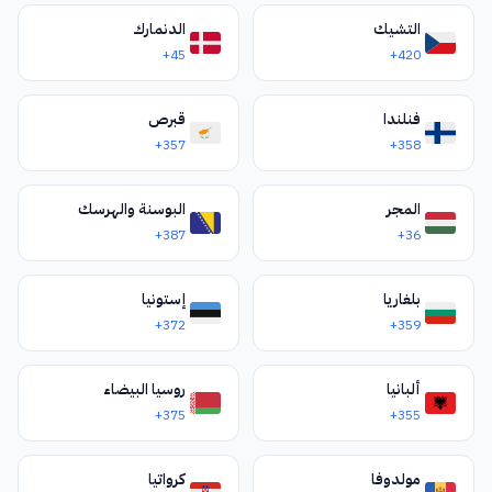
التشيك
الدنمارك
فولوفيتس
3136
+45
+420
بيريهوفي
3141
فنلندا
قبرص
هوست
3142
+357
+358
فينوجرادوف
3143
المجر
البوسنة والهرسك
يرشافا
3144
+387
+36
بيريشين
3145
بلغاريا
إستونيا
ميجهيريا
3146
+372
+359
بوستوميتي
3230
ألبانيا
روسيا البيضاء
جورودوك
3231
+375
+355
موستيسكا
3234
مولدوفا
كرواتيا