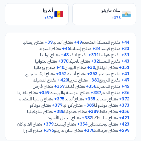
كاميانكا-بوزكا
3254
سان مارينو
أندورا
راديهيف
+376
+378
3255
نوفويافوريفسك
3256
+44
مفتاح المملكة المتحدة
+49
مفتاح ألمانيا
+39
مفتاح إيطاليا
سوكال
3257
+33
مفتاح فرنسا
+34
مفتاح إسبانيا
+46
مفتاح السويد
+31
مفتاح هولندا
+371
مفتاح لاتفيا
+48
مفتاح بولندا
يافوريف
3259
+43
مفتاح النمسا
+32
مفتاح بلجيكا
+370
مفتاح ليتوانيا
+351
مفتاح البرتغال
+30
مفتاح اليونان
+40
مفتاح رومانيا
مورشين
3260
+41
مفتاح سويسرا
+353
مفتاح أيرلندا
+352
مفتاح لوكسمبورغ
+47
مفتاح النرويج
+381
مفتاح صربيا
+420
مفتاح التشيك
نوفي روزدول
3261
+45
مفتاح الدنمارك
+358
مفتاح فنلندا
+357
مفتاح قبرص
+36
مفتاح المجر
+387
مفتاح البوسنة والهرسك
+359
مفتاح بلغاريا
بيرميشلياني
3263
+372
مفتاح إستونيا
+355
مفتاح ألبانيا
+375
مفتاح روسيا البيضاء
+373
مفتاح مولدوفا
+385
مفتاح كرواتيا
+377
مفتاح موناكو
بوسك
3264
+356
مفتاح مالطا
+389
مفتاح مقدونيا
+386
مفتاح سلوفينيا
+421
مفتاح سلوفاكيا
+382
مفتاح الجبل الأسود
زولوتشيف
+423
مفتاح ليختنشتاين
+354
مفتاح آيسلندا
+379
مفتاح الفاتيكان
3265
+299
مفتاح جرينلاند
+378
مفتاح سان مارينو
+376
مفتاح أندورا
برودي
3266