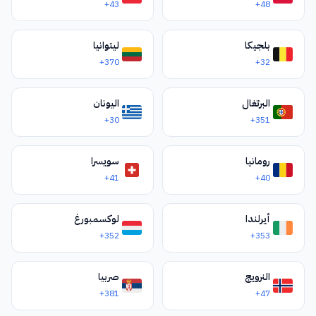
+43
+48
هورليفكا
624
كراماتورسك/سلافيانسك
626
بلجيكا
ليتوانيا
+370
+32
بخموت
627
ماريوبول
629
البرتغال
اليونان
+30
+351
لوهانسك/وليكساندريفسك
642
أوجهورود
3122
رومانيا
سويسرا
+41
+40
موكاجيفا
3131
راخيف
أيرلندا
لوكسمبورغ
3132
+352
+353
سفاليافا
3133
النرويج
سولوتفينو/تياتشيف
صربيا
3134
+381
+47
جريات بيريزني
3135