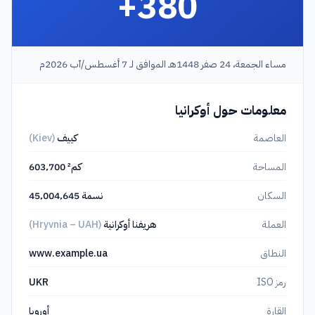
+380
مساء الجمعة، 24 صفر 1448هـ الموافق لـ 7 أغسطس/آب 2026م
معلومات حول أوكرانيا
العاصمة
كييف
(Kiev)
المساحة
603٬700 كم²
السكان
45٬004٬645 نسمة
العملة
هريفنا أوكرانية
(Hryvnia – UAH)
النطاق
www.example.ua
رمز ISO
UKR
القارة
أوروبا