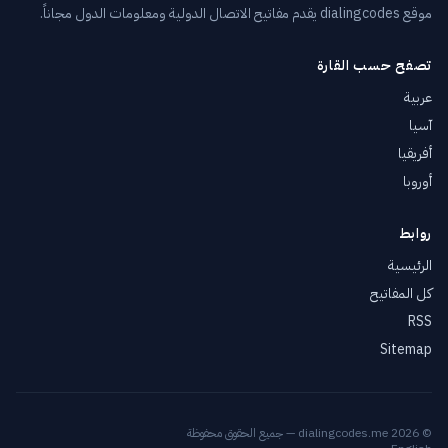
راتني
3366
موقع dialingcodes يقدم مفاتيح الاتصال الدولية ومعلومات الدول مجاناً.
روجيشي
3368
تصفح حسب القارة
يفانيتشي
3372
عربية
آسيا
لوكاتشي
3374
أفريقيا
مانيفيتشي
3376
أوروبا
ليوبومل
3377
روابط
جوروخوف
3379
الرئيسية
كل المفاتيح
هورودينكا
3430
RSS
هاليتش
3431
Sitemap
فيرخوفينا
3432
كولوميا
3433
© 2026 dialingcodes.me — جميع الحقوق محفوظة