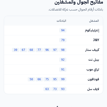
مفاتيح الجوال والمشغلين
فينيتسا
43
بادئات أرقام الجوال حسب شركة الاتصالات.
كييف سيتي
44
المشغل
البادئات
كييف
45
إنترتيليكوم
94
تشرنيغوف
46
J&Y
79
تشيركاسي
47
كييف ستار
39
67
68
77
96
97
98
أوديسا
48
بيبل نت
92
ميكولايف
51
تراي موب
91
كروبيفنيتسكي
52
فودافون
50
66
75
95
99
بولتافا
53
لايف سل
63
73
93
سومي
54
خيرسون
55