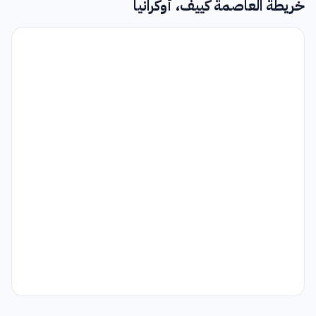
خريطة العاصمة كييف، أوكرانيا
دنبرو/دنبرو
56
خاركيف
57
زابوريجيا
61
دونيتسك
62
لوهانسك
64
القرم
65
سيفاستوبول سيتي
69
أوجهورود/تشوب
312
بريوخوفيتشي/لفيف
322
لوتسك
332