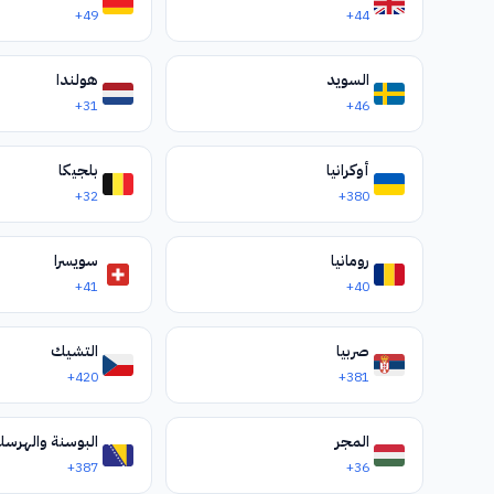
+49
+44
السويد
هولندا
+31
+46
أوكرانيا
بلجيكا
+32
+380
رومانيا
سويسرا
+41
+40
صربيا
التشيك
+420
+381
المجر
البوسنة والهرس
+387
+36