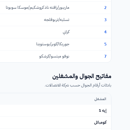
ماريبور/رافنه ناد كروشكيم/موسكا سوبوتا
2
تسليه/تربوفلجه
3
كراني
4
جوريكا/كوبر/بوستوينا
5
نوفو ميتسو/كرشكو
7
مفاتيح الجوال والمشغلين
بادئات أرقام الجوال حسب شركة الاتصالات.
المشغل
إيه 1
كومباتل