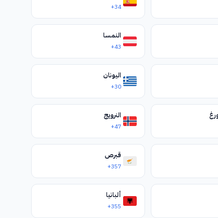
+34
النمسا
+43
اليونان
+30
رغ
النرويج
+47
قبرص
+357
ألبانيا
+355