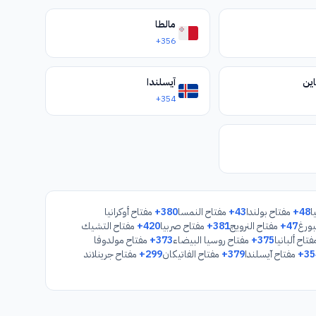
مالطا
+356
ين
آيسلندا
+354
ا
+48
مفتاح بولندا
+43
مفتاح النمسا
+380
مفتاح أوكرانيا
ورغ
+47
مفتاح النرويج
+381
مفتاح صربيا
+420
مفتاح التشيك
تاح ألبانيا
+375
مفتاح روسيا البيضاء
+373
مفتاح مولدوفا
+35
مفتاح آيسلندا
+379
مفتاح الفاتيكان
+299
مفتاح جرينلاند