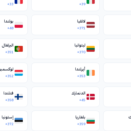
+33
+39
لاتفيا
بولندا
+48
+371
ليتوانيا
البرتغال
+351
+370
أيرلندا
لوكسمبو
+352
+353
الدنمارك
فنلندا
+358
+45
ك
بلغاريا
إستونيا
+372
+359