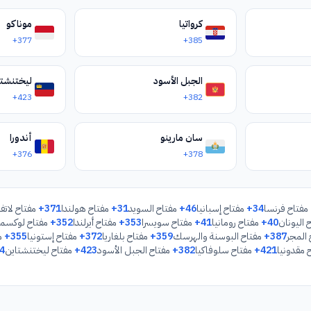
كرواتيا
موناكو
+377
+385
الجبل الأسود
ليختنشتا
+423
+382
سان مارينو
أندورا
+376
+378
مفتاح فرنسا
+34
مفتاح إسبانيا
+46
مفتاح السويد
+31
مفتاح هولندا
+371
مفتاح لاتفي
 اليونان
+40
مفتاح رومانيا
+41
مفتاح سويسرا
+353
مفتاح أيرلندا
+352
مفتاح لوكسمب
المجر
+387
مفتاح البوسنة والهرسك
+359
مفتاح بلغاريا
+372
مفتاح إستونيا
+355
مف
 مقدونيا
+421
مفتاح سلوفاكيا
+382
مفتاح الجبل الأسود
+423
مفتاح ليختنشتاين
4