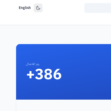
English
رمز الاتصال
+386