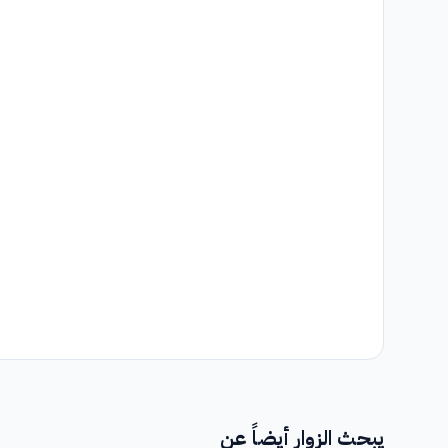
ميخالوفتسى
56
هوميني
57
روجنافا
58
يبحث الزوار أيضاً عن