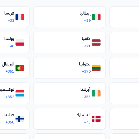
إيطاليا
فرنسا
+33
+39
لاتفيا
بولندا
+48
+371
ليتوانيا
البرتغال
+351
+370
أيرلندا
لوكسمبو
+352
+353
الدنمارك
فنلندا
+358
+45