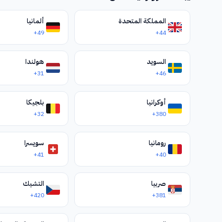
المملكة المتحدة
ألمانيا
+49
+44
السويد
هولندا
+31
+46
أوكرانيا
بلجيكا
+32
+380
رومانيا
سويسرا
+41
+40
صربيا
التشيك
+420
+381