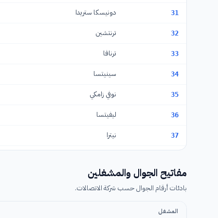
دونيسكا ستريدا
31
ترنتشين
32
ترنافا
33
سينيتسا
34
نوفي زامكي
35
ليفيتسا
36
نيترا
37
توبولتشاني
38
مفاتيح الجوال والمشغلين
جيلينا
41
بادئات أرقام الجوال حسب شركة الاتصالات.
بوفاجسكا بيستريتسا
42
المشغل
مارتن
43