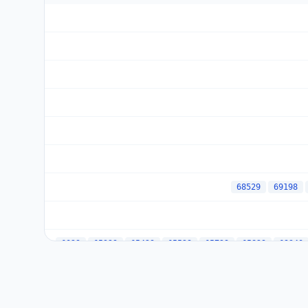
68529
69198
6029
65329
65429
65529
65729
65829
69340
69363
69364