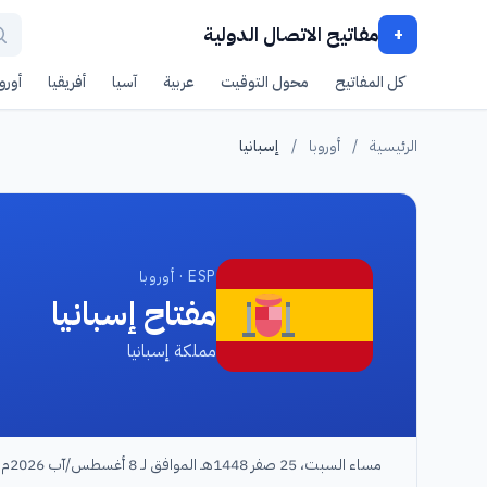
مفاتيح الاتصال الدولية
+
كل المفاتيح
محول التوقيت
عربية
آسيا
أفريقيا
أوروب
الرئيسية
/
أوروبا
/
إسبانيا
ESP · أوروبا
مفتاح إسبانيا
مملكة إسبانيا
مساء السبت، 25 صفر 1448هـ الموافق لـ 8 أغسطس/آب 2026م