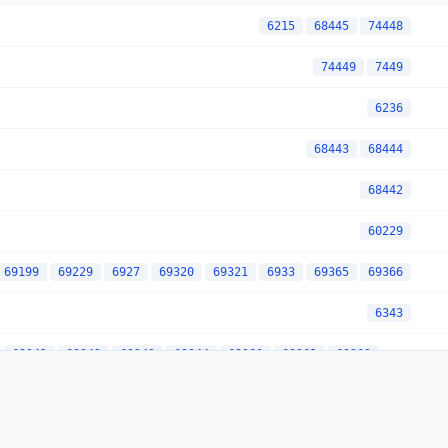
6215
68445
74448
74449
7449
6236
68443
68444
68442
60229
69199
69229
6927
69320
69321
6933
69365
69366
6343
69341
69342
69343
69344
69360
69361
69362
74442