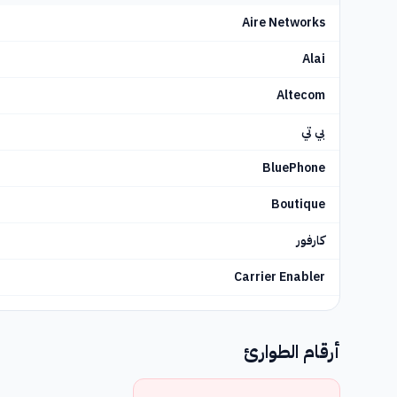
Aire Networks
قنطبرية
842
Alai
غيبوثكوا
843
Altecom
بسكاية
844
بي تي
ارابا
845
BluePhone
برغش
847
Boutique
منطقة نبرة
848
كارفور
غوادالاخارا
849
Carrier Enabler
المرية
850
ديا
مالقة
851
أرقام الطوارئ
Deion
خاين
853