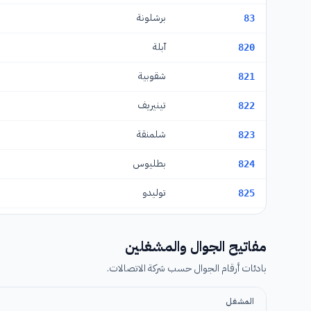
برشلونة
83
آبلة
820
شقوبية
821
تينيريف
822
شلمنقة
823
بطليوس
824
توليدو
825
ثيوداد ريال
826
مفاتيح الجوال والمشغلين
كاسيريس
827
بادئات أرقام الجوال حسب شركة الاتصالات.
لاس بالماس دي غران كناريا
828
المشغل
منطقة لا ريوخا
841