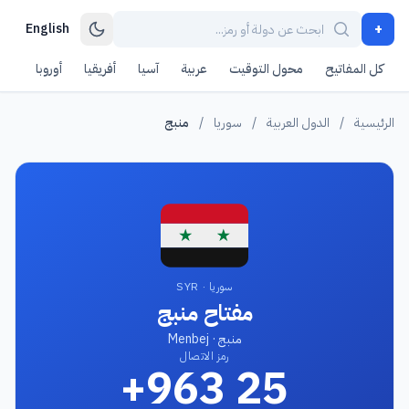
+
English
كل المفاتيح
محول التوقيت
عربية
آسيا
أفريقيا
أوروبا
أمر
الرئيسية
/
الدول العربية
/
سوريا
/
منبج
سوريا · SYR
مفتاح منبج
منبج · Menbej
رمز الاتصال
+963 25