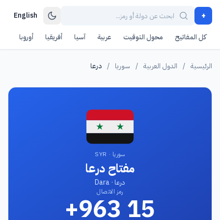
+
English
كل المفاتيح
محول التوقيت
عربية
آسيا
أفريقيا
أوروبا
أمر
الرئيسية
/
الدول العربية
/
سوريا
/
درعا
سوريا · SYR
مفتاح درعا
درعا · Dara
رمز الاتصال
+963 15