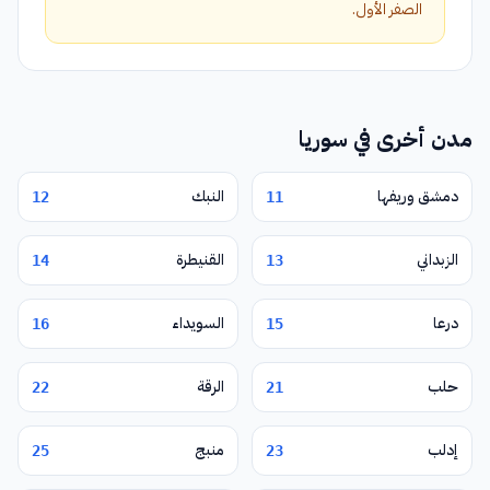
الصفر الأول.
مدن أخرى في سوريا
دمشق وريفها
النبك
12
11
الزبداني
القنيطرة
14
13
درعا
السويداء
16
15
حلب
الرقة
22
21
إدلب
منبج
25
23