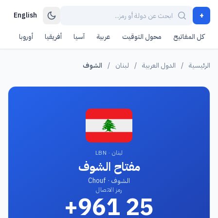
+
English
كل المفاتيح
محول التوقيت
عربية
آسيا
أفريقيا
أوروبا
أمر
الرئيسية
/
الدول العربية
/
لبنان
/
الشوف
لبنان · LBN
مفتاح الشوف
الشوف · Chouf
رمز الاتصال
+961 25