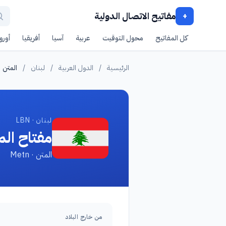
مفاتيح الاتصال الدولية
+
كل المفاتيح
محول التوقيت
عربية
آسيا
أفريقيا
أوروب
الرئيسية
/
الدول العربية
/
لبنان
/
المتن
لبنان · LBN
مفتاح الم
المتن · Metn
من خارج البلاد