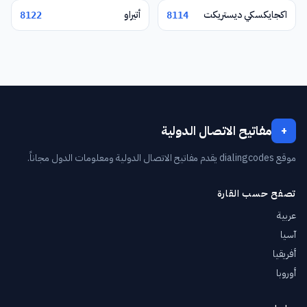
اكجايكسكي ديستريكت
أتيراو
8122
8114
مفاتيح الاتصال الدولية
+
موقع dialingcodes يقدم مفاتيح الاتصال الدولية ومعلومات الدول مجاناً.
تصفح حسب القارة
عربية
آسيا
أفريقيا
أوروبا