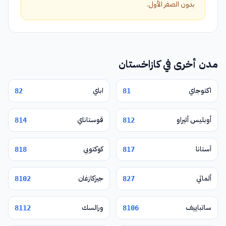
بدون الصفر الأول.
مدن أخرى في كازاخستان
اكتوجاي
اباي
82
81
أوبليس أتيراو
قوستاناي
814
812
آستانا
كوكتوبي
818
817
ألماتي
جيزكازغان
8102
827
ساتباييف
ورالسك
8112
8106