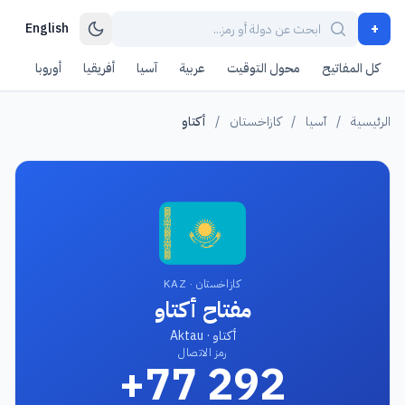
+
English
كل المفاتيح
محول التوقيت
عربية
آسيا
أفريقيا
أوروبا
أمر
الرئيسية
/
آسيا
/
كازاخستان
/
أكتاو
كازاخستان · KAZ
مفتاح أكتاو
أكتاو · Aktau
رمز الاتصال
+77 292