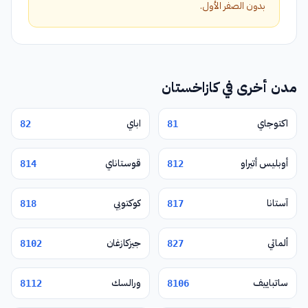
بدون الصفر الأول.
مدن أخرى في كازاخستان
اكتوجاي
اباي
82
81
أوبليس أتيراو
قوستاناي
814
812
آستانا
كوكتوبي
818
817
ألماتي
جيزكازغان
8102
827
ساتباييف
ورالسك
8112
8106