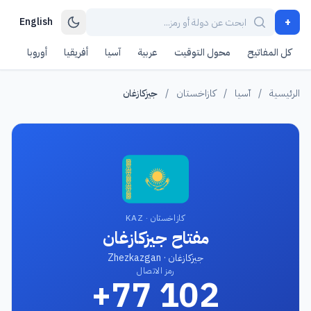
+
English
كل المفاتيح
محول التوقيت
عربية
آسيا
أفريقيا
أوروبا
أمر
الرئيسية
/
آسيا
/
كازاخستان
/
جيزكازغان
كازاخستان · KAZ
مفتاح جيزكازغان
جيزكازغان · Zhezkazgan
رمز الاتصال
+77 102