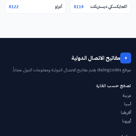
اكجايكسكي ديستريكت
أتيراو
8122
8114
مفاتيح الاتصال الدولية
+
موقع dialingcodes يقدم مفاتيح الاتصال الدولية ومعلومات الدول مجاناً.
تصفح حسب القارة
عربية
آسيا
أفريقيا
أوروبا