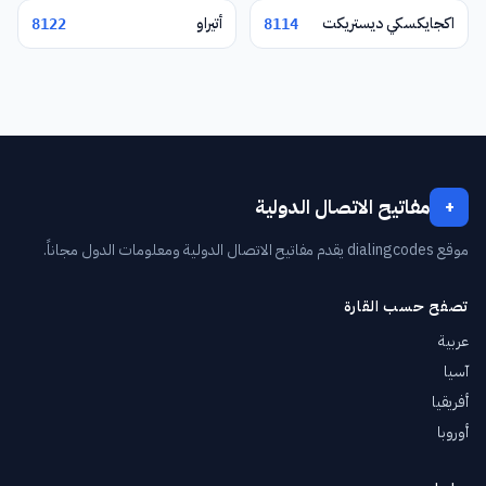
اكجايكسكي ديستريكت
أتيراو
8122
8114
مفاتيح الاتصال الدولية
+
موقع dialingcodes يقدم مفاتيح الاتصال الدولية ومعلومات الدول مجاناً.
تصفح حسب القارة
عربية
آسيا
أفريقيا
أوروبا