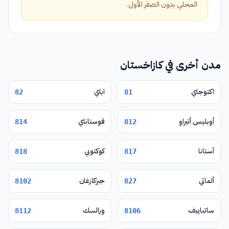
المحلي بدون الصفر الأول.
مدن أخرى في كازاخستان
اكتوجاي
اباي
82
81
أوبليس أتيراو
قوستاناي
814
812
آستانا
كوكتوبي
818
817
ألماتي
جيزكازغان
8102
827
ساتباييف
ورالسك
8112
8106