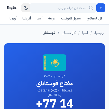
+
English
كل المفاتيح
محول التوقيت
عربية
آسيا
أفريقيا
أوروبا
أمر
الرئيسية
/
آسيا
/
كازاخستان
/
قوستاناي
كازاخستان · KAZ
مفتاح قوستاناي
قوستاناي · Kostanai (+2)
رمز الاتصال
+77 14