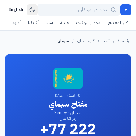
+
English
كل المفاتيح
محول التوقيت
عربية
آسيا
أفريقيا
أوروبا
أمر
الرئيسية
/
آسيا
/
كازاخستان
/
سيماي
كازاخستان · KAZ
مفتاح سيماي
سيماي · Semey
رمز الاتصال
+77 222