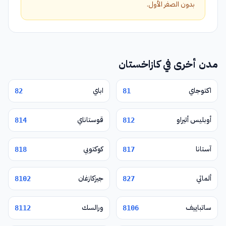
بدون الصفر الأول.
مدن أخرى في كازاخستان
اكتوجاي
اباي
82
81
أوبليس أتيراو
قوستاناي
814
812
آستانا
كوكتوبي
818
817
ألماتي
جيزكازغان
8102
827
ساتباييف
ورالسك
8112
8106