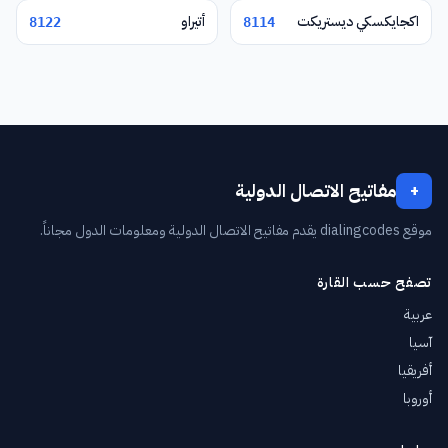
اكجايكسكي ديستريكت
أتيراو
8122
8114
مفاتيح الاتصال الدولية
+
موقع dialingcodes يقدم مفاتيح الاتصال الدولية ومعلومات الدول مجاناً.
تصفح حسب القارة
عربية
آسيا
أفريقيا
أوروبا