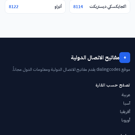
اكجايكسكي ديستريكت
أتيراو
8122
8114
مفاتيح الاتصال الدولية
+
موقع dialingcodes يقدم مفاتيح الاتصال الدولية ومعلومات الدول مجاناً.
تصفح حسب القارة
عربية
آسيا
أفريقيا
أوروبا