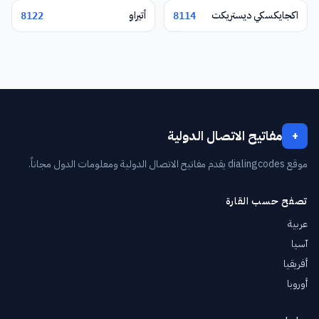
اكجايكسكي ديستريكت
أتيراو
8122
8114
مفاتيح الاتصال الدولية
+
موقع dialingcodes يقدم مفاتيح الاتصال الدولية ومعلومات الدول مجاناً.
تصفح حسب القارة
عربية
آسيا
أفريقيا
أوروبا