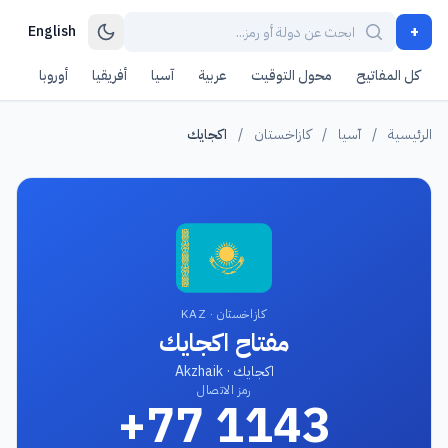
+
English
كل المفاتيح
محول التوقيت
عربية
آسيا
أفريقيا
أوروبا
أمر
الرئيسية
/
آسيا
/
كازاخستان
/
اكجايك
كازاخستان · KAZ
مفتاح اكجايك
اكجايك · Akzhaik
رمز الاتصال
+77 1143