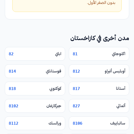
بدون الصفر الأول.
مدن أخرى في كازاخستان
اكتوجاي
اباي
82
81
أوبليس أتيراو
قوستاناي
814
812
آستانا
كوكتوبي
818
817
ألماتي
جيزكازغان
8102
827
ساتباييف
ورالسك
8112
8106