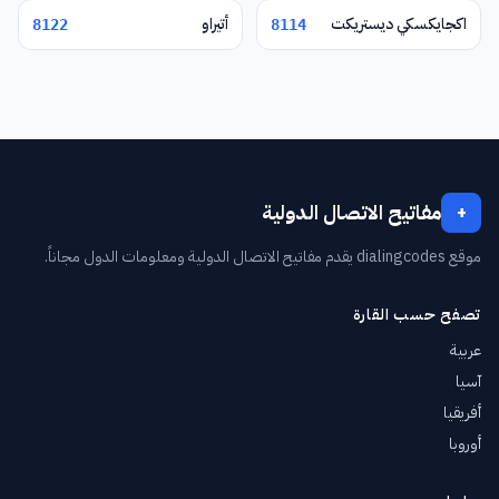
اكجايكسكي ديستريكت
أتيراو
8122
8114
مفاتيح الاتصال الدولية
+
موقع dialingcodes يقدم مفاتيح الاتصال الدولية ومعلومات الدول مجاناً.
تصفح حسب القارة
عربية
آسيا
أفريقيا
أوروبا