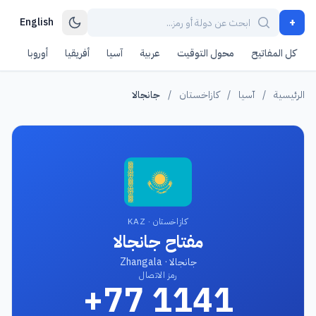
+
English
كل المفاتيح
محول التوقيت
عربية
آسيا
أفريقيا
أوروبا
أمر
الرئيسية
/
آسيا
/
كازاخستان
/
جانجالا
كازاخستان · KAZ
مفتاح جانجالا
جانجالا · Zhangala
رمز الاتصال
+77 1141