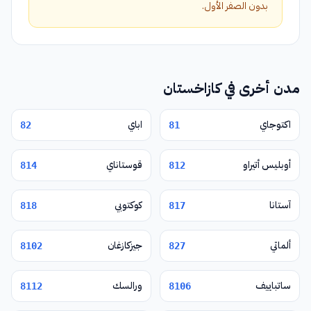
بدون الصفر الأول.
مدن أخرى في كازاخستان
اكتوجاي
اباي
82
81
أوبليس أتيراو
قوستاناي
814
812
آستانا
كوكتوبي
818
817
ألماتي
جيزكازغان
8102
827
ساتباييف
ورالسك
8112
8106