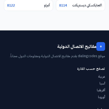
اكجايكسكي ديستريكت
أتيراو
8122
8114
مفاتيح الاتصال الدولية
+
موقع dialingcodes يقدم مفاتيح الاتصال الدولية ومعلومات الدول مجاناً.
تصفح حسب القارة
عربية
آسيا
أفريقيا
أوروبا