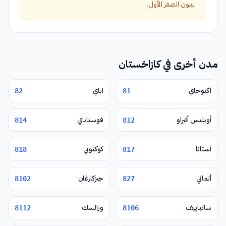
بدون الصفر الأول.
مدن أخرى في كازاخستان
اكتوجاي
اباي
82
81
أوبليس أتيراو
قوستاناي
814
812
آستانا
كوكتوبي
818
817
ألماتي
جيزكازغان
8102
827
ساتباييف
ورالسك
8112
8106