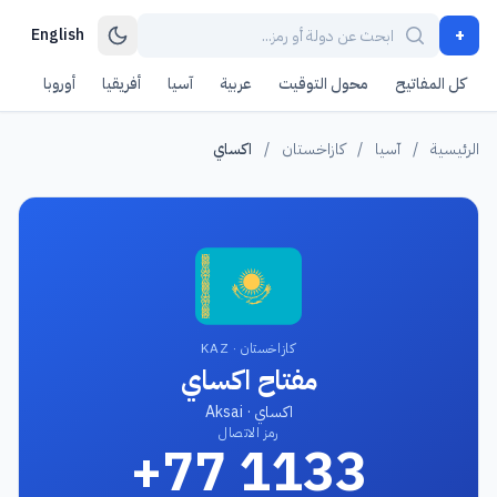
+
English
كل المفاتيح
محول التوقيت
عربية
آسيا
أفريقيا
أوروبا
أمر
الرئيسية
/
آسيا
/
كازاخستان
/
اكساي
كازاخستان · KAZ
مفتاح اكساي
اكساي · Aksai
رمز الاتصال
+77 1133