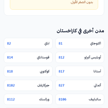
بدون الصفر الأول.
مدن أخرى في كازاخستان
اكتوجاي
اباي
82
81
أوبليس أتيراو
قوستاناي
814
812
آستانا
كوكتوبي
818
817
ألماتي
جيزكازغان
8102
827
ساتباييف
ورالسك
8112
8106