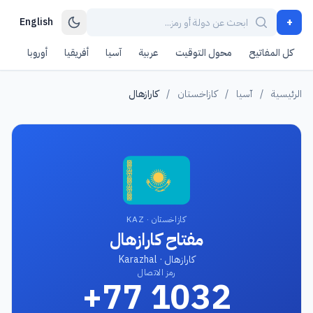
+
English
كل المفاتيح
محول التوقيت
عربية
آسيا
أفريقيا
أوروبا
أمر
الرئيسية
/
آسيا
/
كازاخستان
/
كارازهال
كازاخستان · KAZ
مفتاح كارازهال
كارازهال · Karazhal
رمز الاتصال
+77 1032