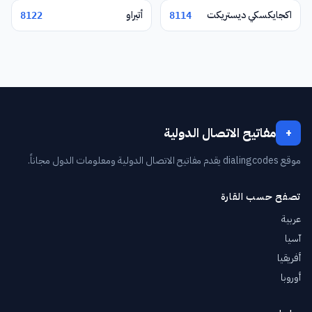
اكجايكسكي ديستريكت
أتيراو
8122
8114
مفاتيح الاتصال الدولية
+
موقع dialingcodes يقدم مفاتيح الاتصال الدولية ومعلومات الدول مجاناً.
تصفح حسب القارة
عربية
آسيا
أفريقيا
أوروبا