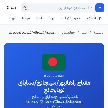
+
English
كل المفاتيح
محول التوقيت
عربية
آسيا
أفريقيا
أوروبا
أمر
الرئيسية
/
آسيا
/
بنغلاديش
/
راهانبور/شيبجانج/تشاباي نوبابجانج
بنغلاديش · BGD
مفتاح راهانبور/شيبجانج/تشاباي
نوبابجانج
راهانبور/شيبجانج/تشاباي نوبابجانج ·
Rahanpur/Shibganj/Chapai Nobabganj
رمز الاتصال