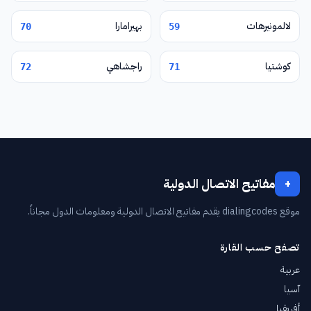
لالمونيرهات
بهيرامارا
70
59
كوشتيا
راجشاهي
72
71
مفاتيح الاتصال الدولية
+
موقع dialingcodes يقدم مفاتيح الاتصال الدولية ومعلومات الدول مجاناً.
تصفح حسب القارة
عربية
آسيا
أفريقيا