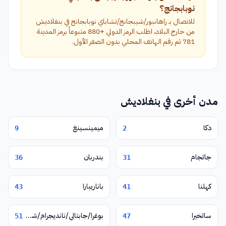
نوبابجانج؟
للاتصال بـ راهانبور/شيبجانج/تشاباي نوبابجانج في بنغلاديش
من خارج البلاد، اطلب الرمز الدولي +880 متبوعاً برمز المدينة
781 ثم رقم الهاتف المحلي بدون الصفر الأول.
مدن أخرى في بنغلاديش
دكا
ميمينسينغ
9
2
جاتجام
بندربان
36
31
كهلنا
باناريبارا
43
41
ساتخيرا
بوغرا/جابتالي/نانديجرام/شيربور
51
47