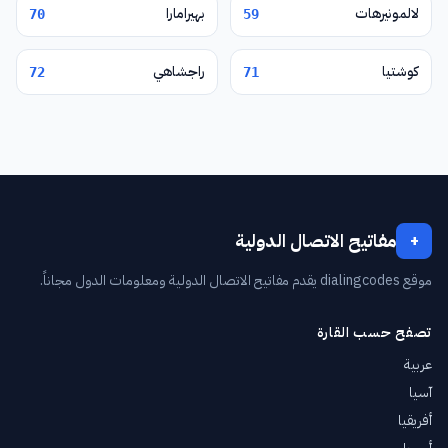
لالمونيرهات
بهيرامارا
70
59
كوشتيا
راجشاهي
72
71
مفاتيح الاتصال الدولية
+
موقع dialingcodes يقدم مفاتيح الاتصال الدولية ومعلومات الدول مجاناً.
تصفح حسب القارة
عربية
آسيا
أفريقيا