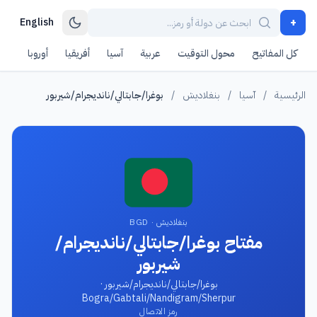
+
English
كل المفاتيح
محول التوقيت
عربية
آسيا
أفريقيا
أوروبا
أمر
الرئيسية
/
آسيا
/
بنغلاديش
/
بوغرا/جابتالي/نانديجرام/شيربور
بنغلاديش · BGD
مفتاح بوغرا/جابتالي/نانديجرام/
شيربور
بوغرا/جابتالي/نانديجرام/شيربور ·
Bogra/Gabtali/Nandigram/Sherpur
رمز الاتصال