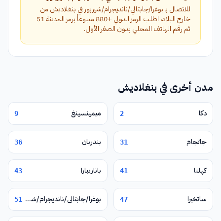
للاتصال بـ بوغرا/جابتالي/نانديجرام/شيربور في بنغلاديش من
خارج البلاد، اطلب الرمز الدولي +880 متبوعاً برمز المدينة 51
ثم رقم الهاتف المحلي بدون الصفر الأول.
مدن أخرى في بنغلاديش
دكا
ميمينسينغ
9
2
جاتجام
بندربان
36
31
كهلنا
باناريبارا
43
41
ساتخيرا
بوغرا/جابتالي/نانديجرام/شيربور
51
47