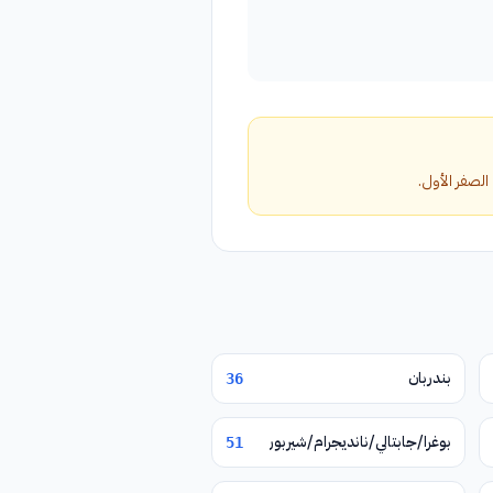
بندربان
36
بوغرا/جابتالي/نانديجرام/شيربور
51