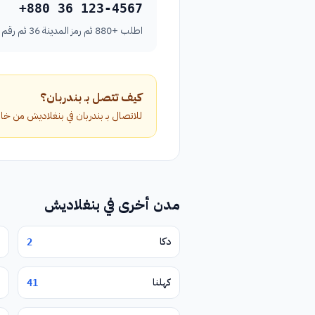
+880 36 123-4567
اطلب +880 ثم رمز المدينة 36 ثم رقم الهاتف بدون الصفر الأول.
كيف تتصل بـ بندربان؟
للاتصال بـ بندربان في بنغلاديش من خارج البلاد، اطلب الرمز الدولي +880 متبوعا
مدن أخرى في بنغلاديش
دكا
2
كهلنا
41