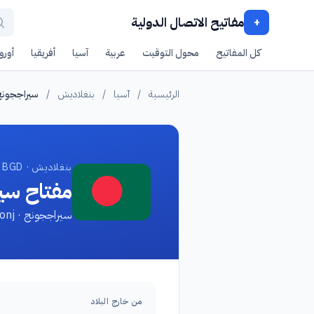
مفاتيح الاتصال الدولية
+
كل المفاتيح
محول التوقيت
عربية
آسيا
أفريقيا
أوروب
الرئيسية
/
آسيا
/
بنغلاديش
/
سيراججون
بنغلاديش · BGD
مفتاح سي
سيراججونج · Sirajgonj
من خارج البلاد