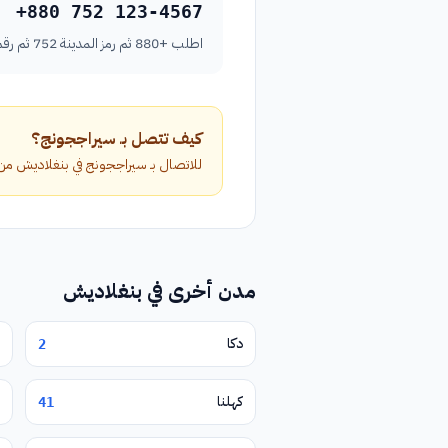
+880 752 123-4567
اطلب +880 ثم رمز المدينة 752 ثم رقم الهاتف بدون الصفر الأول.
كيف تتصل بـ سيراججونج؟
للاتصال بـ سيراججونج في بنغلاديش من خارج البلاد، اطلب الرمز الدولي +880 م
مدن أخرى في بنغلاديش
دكا
2
كهلنا
41