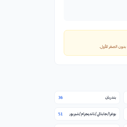
بندربان
36
بوغرا/جابتالي/نانديجرام/شيربور
51