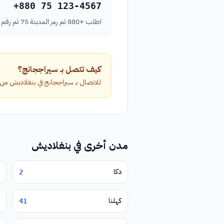
+880 75 123-4567
اطلب +880 ثم رمز المدينة 75 ثم رقم الهاتف بدون الصفر الأول.
كيف تتصل بـ سيراججانج؟
للاتصال بـ سيراججانج في بنغلاديش من خارج البلاد، اطلب الرمز الدولي +880 م
مدن أخرى في بنغلاديش
دكا
2
كهلنا
41