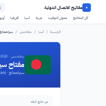
مفاتيح الاتصال الدولية
+
كل المفاتيح
محول التوقيت
عربية
آسيا
أفريقيا
أوروب
الرئيسية
/
آسيا
/
بنغلاديش
/
سيراججانج
بنغلاديش · BGD
مفتاح سي
سيراججانج · Sirajganj
من خارج البلاد