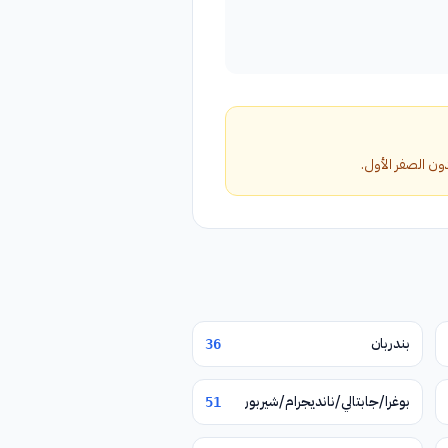
بندربان
36
بوغرا/جابتالي/نانديجرام/شيربور
51