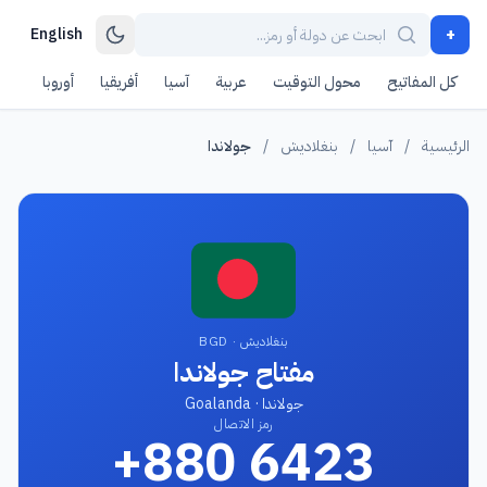
+
English
كل المفاتيح
محول التوقيت
عربية
آسيا
أفريقيا
أوروبا
أمر
الرئيسية
/
آسيا
/
بنغلاديش
/
جولاندا
بنغلاديش · BGD
مفتاح جولاندا
جولاندا · Goalanda
رمز الاتصال
+880 6423