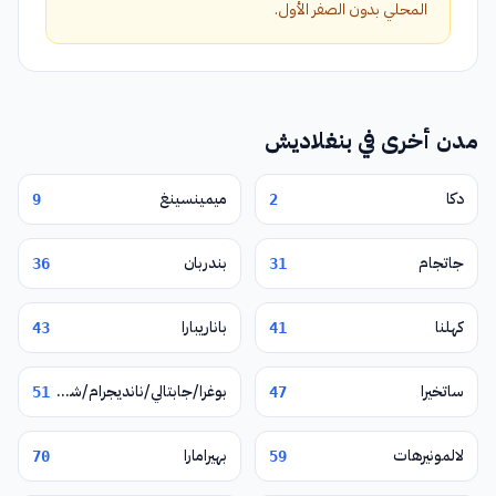
المحلي بدون الصفر الأول.
مدن أخرى في بنغلاديش
دكا
ميمينسينغ
9
2
جاتجام
بندربان
36
31
كهلنا
باناريبارا
43
41
ساتخيرا
بوغرا/جابتالي/نانديجرام/شيربور
51
47
لالمونيرهات
بهيرامارا
70
59