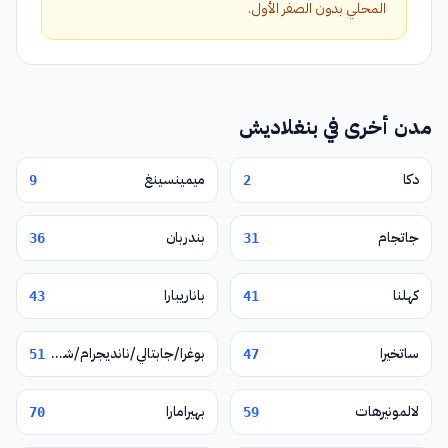
المحلي بدون الصفر الأول.
مدن أخرى في بنغلاديش
دكا
ميمينسينغ
9
2
جاتجام
بندربان
36
31
كهلنا
باناريبارا
43
41
ساتخيرا
بوغرا/جابتالي/نانديجرام/شيربور
51
47
لالمونيرهات
بهيرامارا
70
59