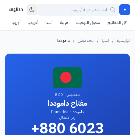
+
English
كل المفاتيح
محول التوقيت
عربية
آسيا
أفريقيا
أوروبا
أمر
الرئيسية
/
آسيا
/
بنغلاديش
/
داموددا
بنغلاديش · BGD
مفتاح داموددا
داموددا · Damudda
رمز الاتصال
+880 6023