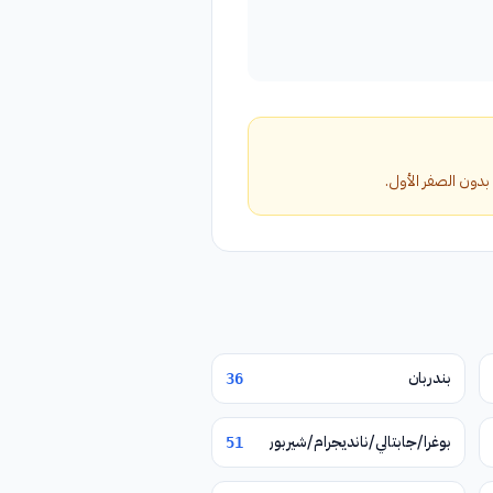
بندربان
36
بوغرا/جابتالي/نانديجرام/شيربور
51