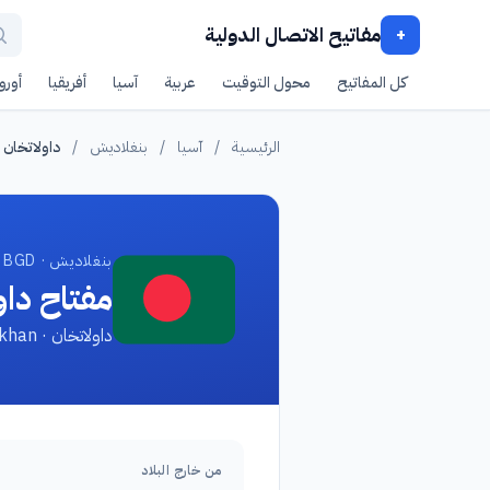
مفاتيح الاتصال الدولية
+
كل المفاتيح
محول التوقيت
عربية
آسيا
أفريقيا
أوروب
الرئيسية
/
آسيا
/
بنغلاديش
/
داولاتخان
بنغلاديش · BGD
مفتاح داو
داولاتخان · Daulatkhan
من خارج البلاد