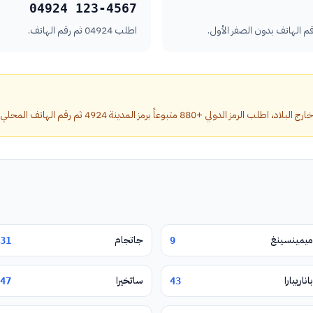
04924 123-4567
اطلب 04924 ثم رقم الهاتف.
وعاً برمز المدينة 4924 ثم رقم الهاتف المحلي بدون الصفر الأول.
ميمينسينغ
جاتجام
31
9
باناريبارا
ساتخيرا
47
43