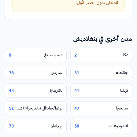
المحلي بدون الصفر الأول.
مدن أخرى في بنغلاديش
دكا
ميمينسينغ
9
2
جاتجام
بندربان
36
31
كهلنا
باناريبارا
43
41
ساتخيرا
بوغرا/جابتالي/نانديجرام/شيربور
51
47
لالمونيرهات
بهيرامارا
70
59