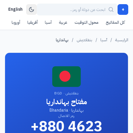
+
English
كل المفاتيح
محول التوقيت
عربية
آسيا
أفريقيا
أوروبا
أمر
الرئيسية
/
آسيا
/
بنغلاديش
/
بهانداريا
بنغلاديش · BGD
مفتاح بهانداريا
بهانداريا · Bhandaria
رمز الاتصال
+880 4623