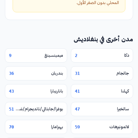
المحلي بدون الصفر الأول.
مدن أخرى في بنغلاديش
دكا
ميمينسينغ
9
2
جاتجام
بندربان
36
31
كهلنا
باناريبارا
43
41
ساتخيرا
بوغرا/جابتالي/نانديجرام/شيربور
51
47
لالمونيرهات
بهيرامارا
70
59