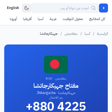
+
English
كل المفاتيح
محول التوقيت
عربية
آسيا
أفريقيا
أوروبا
أمر
الرئيسية
/
آسيا
/
بنغلاديش
/
جهيكارجاتشا
بنغلاديش · BGD
مفتاح جهيكارجاتشا
جهيكارجاتشا · Jhikargacha
رمز الاتصال
+880 4225