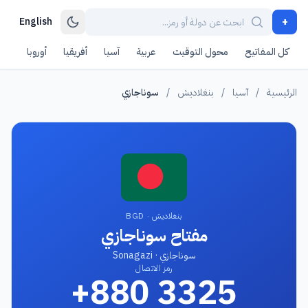
+
English
كل المفاتيح
محول التوقيت
عربية
آسيا
أفريقيا
أوروبا
أمر
الرئيسية
/
آسيا
/
بنغلاديش
/
سوناجازي
بنغلاديش · BGD
مفتاح سوناجازي
سوناجازي · Sonagazi
رمز الاتصال
+880 3325