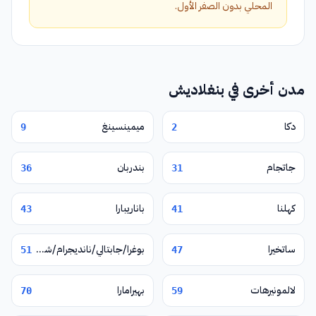
المحلي بدون الصفر الأول.
مدن أخرى في بنغلاديش
دكا
ميمينسينغ
9
2
جاتجام
بندربان
36
31
كهلنا
باناريبارا
43
41
ساتخيرا
بوغرا/جابتالي/نانديجرام/شيربور
51
47
لالمونيرهات
بهيرامارا
70
59