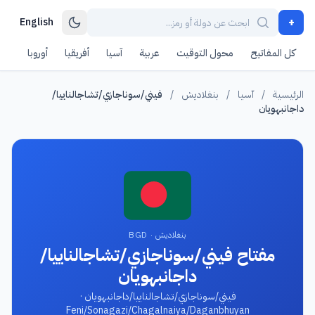
+
English
كل المفاتيح
محول التوقيت
عربية
آسيا
أفريقيا
أوروبا
أمر
الرئيسية
/
آسيا
/
بنغلاديش
/
فيني/سوناجازي/تشاجالناييا/
داجانبهويان
بنغلاديش · BGD
مفتاح فيني/سوناجازي/تشاجالناييا/
داجانبهويان
فيني/سوناجازي/تشاجالناييا/داجانبهويان ·
Feni/Sonagazi/Chagalnaiya/Daganbhuyan