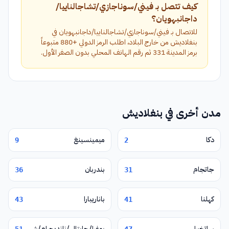
كيف تتصل بـ فيني/سوناجازي/تشاجالناييا/
داجانبهويان؟
للاتصال بـ فيني/سوناجازي/تشاجالناييا/داجانبهويان في
بنغلاديش من خارج البلاد، اطلب الرمز الدولي +880 متبوعاً
برمز المدينة 331 ثم رقم الهاتف المحلي بدون الصفر الأول.
مدن أخرى في بنغلاديش
دكا
ميمينسينغ
9
2
جاتجام
بندربان
36
31
كهلنا
باناريبارا
43
41
ساتخيرا
بوغرا/جابتالي/نانديجرام/شيربور