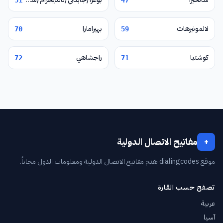
51
47
لالمونيرهات
بهيرامارا
70
59
كوشتيا
راجشاهي
72
71
مفاتيح الاتصال الدولية
+
موقع dialingcodes يقدم مفاتيح الاتصال الدولية ومعلومات الدول مجاناً.
تصفح حسب القارة
عربية
آسيا