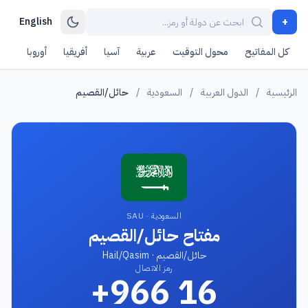
+
English
كل المفاتيح
محول التوقيت
عربية
آسيا
أفريقيا
أوروبا
أمر
الرئيسية
/
الدول العربية
/
السعودية
/
حائل/القصيم
السعودية · SAU
مفتاح حائل/القصيم
حائل/القصيم · Hail/Qasim
رمز الاتصال
+966 16