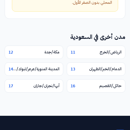
المحلي بدون الصفر الأول.
مدن أخرى في السعودية
الرياض/الخرج
مكة/جدة
12
11
الدمام/الخبر/الظهران
المدينة المنورة/عرعر/تبوك/ينبع البحر
14
13
حائل/القصيم
أبها/نجران/جازان
17
16