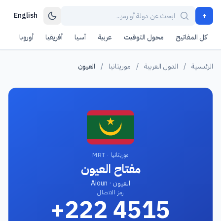
+
English
كل المفاتيح
محول التوقيت
عربية
آسيا
أفريقيا
أوروبا
أمر
الرئيسية
/
الدول العربية
/
موريتانيا
/
العيون
موريتانيا · MRT
مفتاح العيون
العيون · Aioun
رمز الاتصال
+222 4515