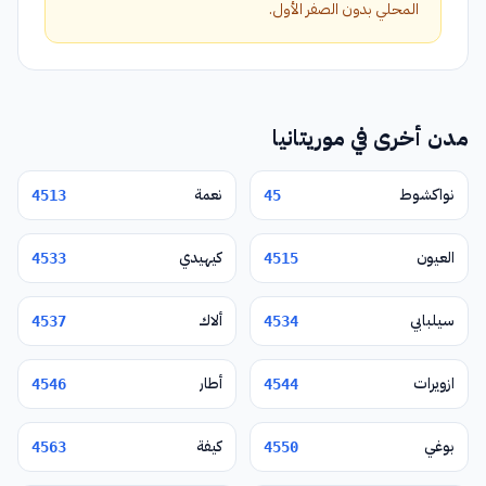
المحلي بدون الصفر الأول.
مدن أخرى في موريتانيا
نواكشوط
نعمة
4513
45
العيون
كيهيدي
4533
4515
سيلبابي
ألاك
4537
4534
ازويرات
أطار
4546
4544
بوغي
كيفة
4563
4550