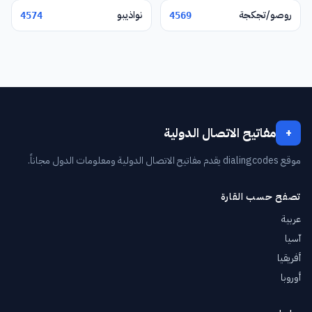
روصو/تجكجة
نواذيبو
4574
4569
مفاتيح الاتصال الدولية
+
موقع dialingcodes يقدم مفاتيح الاتصال الدولية ومعلومات الدول مجاناً.
تصفح حسب القارة
عربية
آسيا
أفريقيا
أوروبا