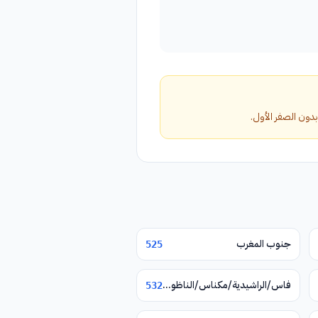
جنوب المغرب
525
فاس/الراشيدية/مكناس/الناظور/وجدة/تازة
532