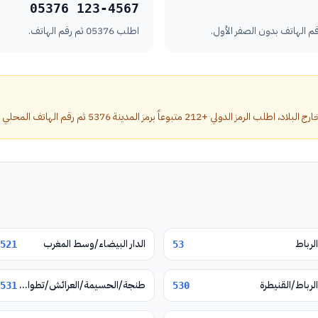
05376 123-4567
اطلب 05376 ثم رقم الهاتف.
وعاً برمز المدينة 5376 ثم رقم الهاتف المحلي بدون الصفر الأول.
الرباط
الدار البيضاء/وسط المغرب
521
53
الرباط/القنيطرة
طنجة/الحسيمة/العرائش/تطوان/شفشاون
531
530