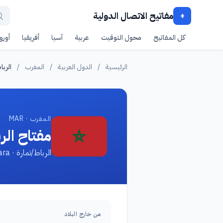
مفاتيح الاتصال الدولية
+
كل المفاتيح
محول التوقيت
عربية
آسيا
أفريقيا
أوروب
الرئيسية
/
الدول العربية
/
المغرب
/
الربا
المغرب · MAR
مفتاح الر
الرباط/تمارة · Rabat/Témara
من خارج البلاد