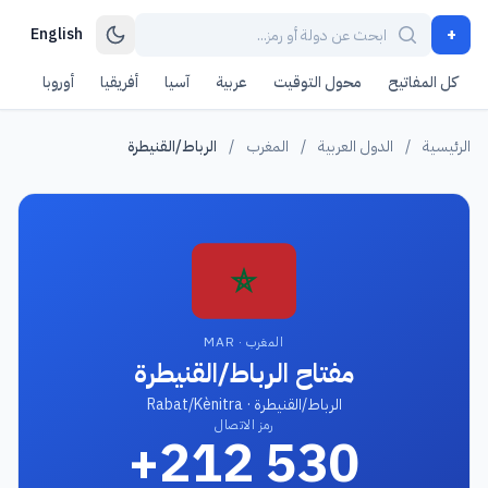
+
English
كل المفاتيح
محول التوقيت
عربية
آسيا
أفريقيا
أوروبا
أمر
الرئيسية
/
الدول العربية
/
المغرب
/
الرباط/القنيطرة
المغرب · MAR
مفتاح الرباط/القنيطرة
الرباط/القنيطرة · Rabat/Kènitra
رمز الاتصال
+212 530