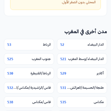
المحلي بدون الصفر الأول.
مدن أخرى في المغرب
الدار البيضاء
الرباط
53
52
الدار البيضاء/وسط المغرب
جنوب المغرب
525
521
أكادير
الرباط/القنيطرة
530
529
طنجة/الحسيمة/العرائش/تطوان/شفشاون
فاس/الراشيدية/مكناس/الناظور/وجدة/تازة
532
531
مكناس
فاس/مكناس
538
535