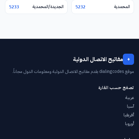
المحمدية
الجديدة/المحمدية
5233
5232
مفاتيح الاتصال الدولية
+
موقع dialingcodes يقدم مفاتيح الاتصال الدولية ومعلومات الدول مجاناً.
تصفح حسب القارة
عربية
آسيا
أفريقيا
أوروبا