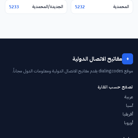
المحمدية
الجديدة/المحمدية
5233
5232
مفاتيح الاتصال الدولية
+
موقع dialingcodes يقدم مفاتيح الاتصال الدولية ومعلومات الدول مجاناً.
تصفح حسب القارة
عربية
آسيا
أفريقيا
أوروبا