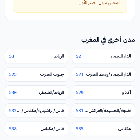
المحلي بدون الصفر الأول.
مدن أخرى في المغرب
الدار البيضاء
الرباط
53
52
الدار البيضاء/وسط المغرب
جنوب المغرب
525
521
أكادير
الرباط/القنيطرة
530
529
طنجة/الحسيمة/العرائش/تطوان/شفشاون
فاس/الراشيدية/مكناس/الناظور/وجدة/تازة
532
531
مكناس
فاس/مكناس
538
535