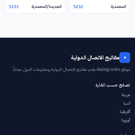
المحمدية
الجديدة/المحمدية
5233
5232
مفاتيح الاتصال الدولية
+
موقع dialingcodes يقدم مفاتيح الاتصال الدولية ومعلومات الدول مجاناً.
تصفح حسب القارة
عربية
آسيا
أفريقيا
أوروبا