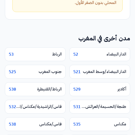
المحلي بدون الصفر الأول.
مدن أخرى في المغرب
الدار البيضاء
الرباط
53
52
الدار البيضاء/وسط المغرب
جنوب المغرب
525
521
أكادير
الرباط/القنيطرة
530
529
طنجة/الحسيمة/العرائش/تطوان/شفشاون
فاس/الراشيدية/مكناس/الناظور/وجدة/تازة
532
531
مكناس
فاس/مكناس
538
535