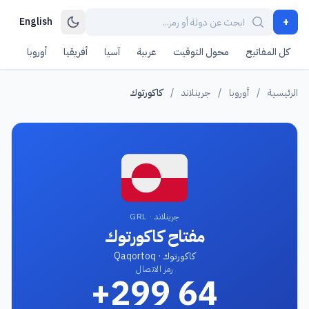
+
English
كل المفاتيح
محول التوقيت
عربية
آسيا
أفريقيا
أوروبا
أمر
الرئيسية
/
أوروبا
/
جرينلاند
/
كاكورتوك
جرينلاند · GRL
مفتاح كاكورتوك
كاكورتوك · Qaqortoq
رمز الاتصال
+299 64