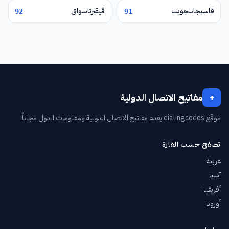
قاسيجاننجويت
قيقيرتاسواق
92
91
مفاتيح الاتصال الدولية
+
موقع dialingcodes يقدم مفاتيح الاتصال الدولية ومعلومات الدول مجاناً.
تصفح حسب القارة
عربية
آسيا
أفريقيا
أوروبا