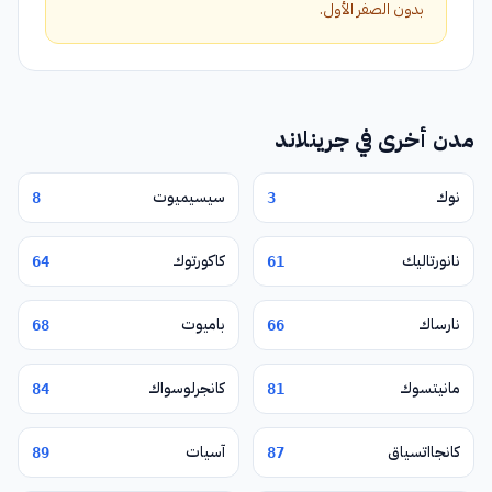
بدون الصفر الأول.
مدن أخرى في جرينلاند
نوك
سيسيميوت
8
3
نانورتاليك
كاكورتوك
64
61
نارساك
باميوت
68
66
مانيتسوك
كانجرلوسواك
84
81
كانجااتسياق
آسيات
89
87