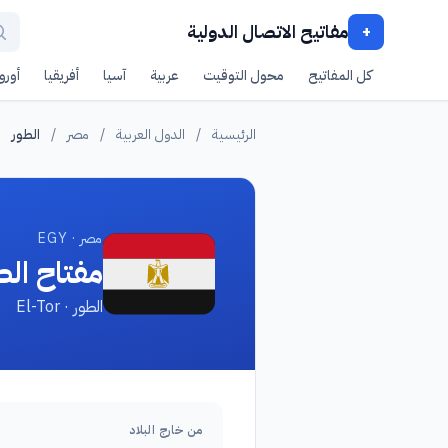
مفاتيح الاتصال الدولية
+
كل المفاتيح
محول التوقيت
عربية
آسيا
أفريقيا
أوروب
الرئيسية
/
الدول العربية
/
مصر
/
الطور
مصر · EGY
مفتاح الط
الطور · El-Tor
من خارج البلاد