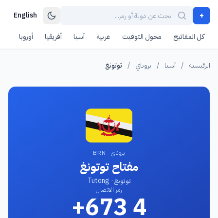
+
English
كل المفاتيح
محول التوقيت
عربية
آسيا
أفريقيا
أوروبا
أمر
الرئيسية
/
آسيا
/
بروناي
/
توتونغ
بروناي · BRN
مفتاح توتونغ
توتونغ · Tutong
رمز الاتصال
+673 4