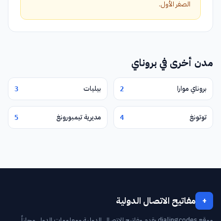
الصفر الأول.
مدن أخرى في بروناي
بروناي موارا
بيليات
3
2
توتونغ
مديرية تيمبورونغ
5
4
مفاتيح الاتصال الدولية
+
موقع dialingcodes يقدم مفاتيح الاتصال الدولية ومعلومات الدول مجاناً.