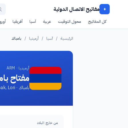
مفاتيح الاتصال الدولية
+
كل المفاتيح
محول التوقيت
عربية
آسيا
أفريقيا
أوروب
الرئيسية
/
آسيا
/
أرمينيا
/
بامباك
أرمينيا · ARM
مفتاح بام
بامباك · Pambak, Lori
من خارج البلاد