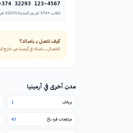
+374 32293 123-4567
اطلب +374 ثم رمز المدينة 32293 ثم رقم الهاتف بدون الصفر الأول.
كيف تتصل بـ بامباك؟
للاتصال بـ بامباك في أرمينيا من خارج البلاد، اطلب الرمز الدولي +374 متبوعاً برمز ا
مدن أخرى في أرمينيا
يريفان
1
مرتفعات قره باغ
47