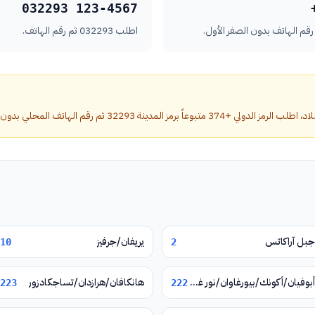
032293 123-4567
اطلب 032293 ثم رقم الهاتف.
لمدينة 32293 ثم رقم الهاتف المحلي بدون الصفر الأول.
جبل آراكاتس
يريفان/جرفيز
10
2
أبوفيان/أكونك/بيورغاوان/نور غيوغ/فيرين بتغني
هانكافان/هرازدان/تساجكادزور
223
222