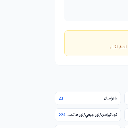
باغراميان
23
كوناكيرافان/نور جيغي/نور هاتشن/يغوارد
224