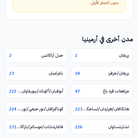
بدون الصفر الأول.
مدن أخرى في أرمينيا
يريفان
جبل آراكاتس
2
1
يريفان/جرفيز
باغراميان
23
10
مرتفعات قره باغ
أبوفيان/أكونك/بيورغاوان/نور غيوغ/فيرين بتغني
222
47
هانكافان/هرازدان/تساجكادزور
كوناكيرافان/نور جيغي/نور هاتشن/يغوارد
224
223
تشارنتساوان
فاغارشابات/موسالير/باراكار/زفارتنوتس
231
226