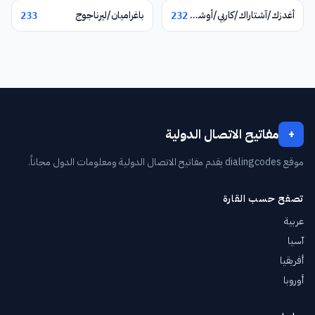
أغدزك/آشتاراك/كاربي/أوشاكان
باغراميان/ليرناجوج
233
232
مفاتيح الاتصال الدولية
+
موقع dialingcodes يقدم مفاتيح الاتصال الدولية ومعلومات الدول مجاناً.
تصفح حسب القارة
عربية
آسيا
أفريقيا
أوروبا