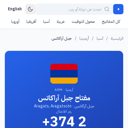
+
English
كل المفاتيح
محول التوقيت
عربية
آسيا
أفريقيا
أوروبا
أمر
الرئيسية
/
آسيا
/
أرمينيا
/
جبل آراكاتس
أرمينيا · ARM
مفتاح جبل آراكاتس
جبل آراكاتس · Aragats, Aragatsotn
رمز الاتصال
+374 2