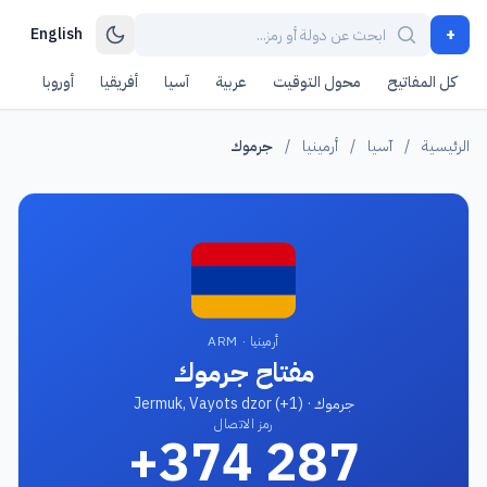
+
English
كل المفاتيح
محول التوقيت
عربية
آسيا
أفريقيا
أوروبا
أمر
الرئيسية
/
آسيا
/
أرمينيا
/
جرموك
أرمينيا · ARM
مفتاح جرموك
جرموك · Jermuk, Vayots dzor (+1)
رمز الاتصال
+374 287