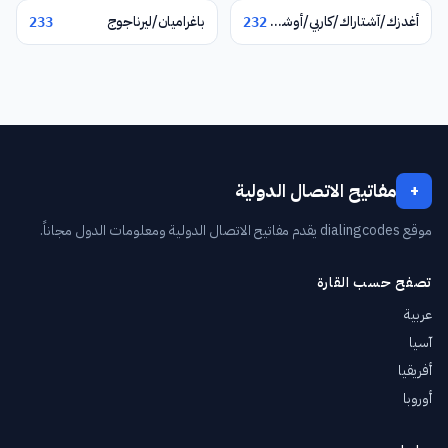
أغدزك/آشتاراك/كاربي/أوشاكان
باغراميان/ليرناجوج
233
232
مفاتيح الاتصال الدولية
+
موقع dialingcodes يقدم مفاتيح الاتصال الدولية ومعلومات الدول مجاناً.
تصفح حسب القارة
عربية
آسيا
أفريقيا
أوروبا