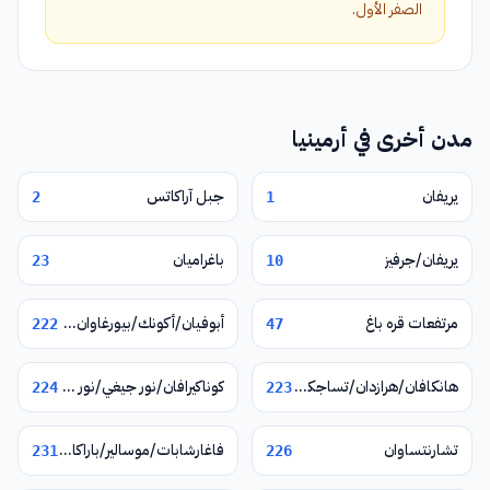
الصفر الأول.
مدن أخرى في أرمينيا
يريفان
جبل آراكاتس
2
1
يريفان/جرفيز
باغراميان
23
10
مرتفعات قره باغ
أبوفيان/أكونك/بيورغاوان/نور غيوغ/فيرين بتغني
222
47
هانكافان/هرازدان/تساجكادزور
كوناكيرافان/نور جيغي/نور هاتشن/يغوارد
224
223
تشارنتساوان
فاغارشابات/موسالير/باراكار/زفارتنوتس
231
226