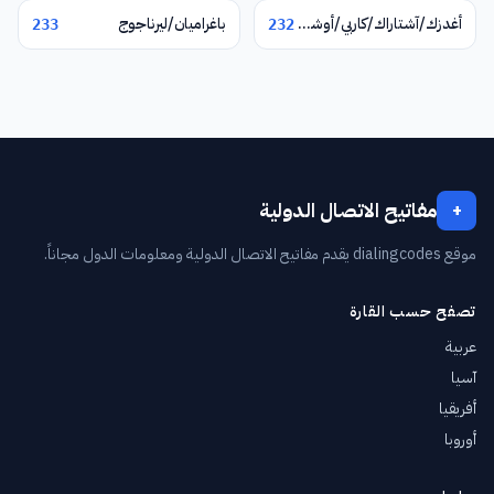
أغدزك/آشتاراك/كاربي/أوشاكان
باغراميان/ليرناجوج
233
232
مفاتيح الاتصال الدولية
+
موقع dialingcodes يقدم مفاتيح الاتصال الدولية ومعلومات الدول مجاناً.
تصفح حسب القارة
عربية
آسيا
أفريقيا
أوروبا