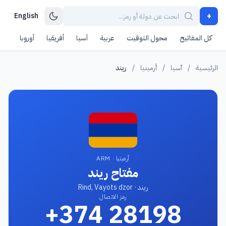
+
English
كل المفاتيح
محول التوقيت
عربية
آسيا
أفريقيا
أوروبا
أمر
الرئيسية
/
آسيا
/
أرمينيا
/
ريند
أرمينيا · ARM
مفتاح ريند
ريند · Rind, Vayots dzor
رمز الاتصال
+374 28198