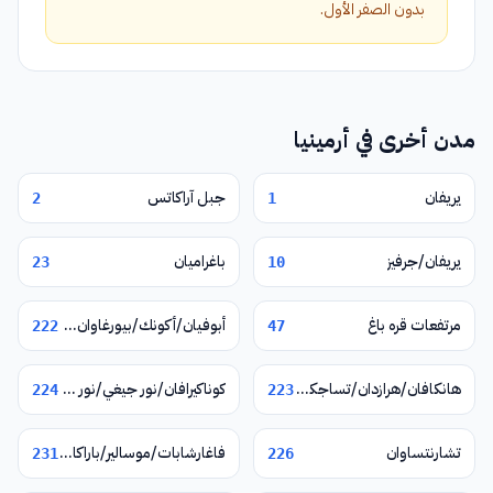
بدون الصفر الأول.
مدن أخرى في أرمينيا
يريفان
جبل آراكاتس
2
1
يريفان/جرفيز
باغراميان
23
10
مرتفعات قره باغ
أبوفيان/أكونك/بيورغاوان/نور غيوغ/فيرين بتغني
222
47
هانكافان/هرازدان/تساجكادزور
كوناكيرافان/نور جيغي/نور هاتشن/يغوارد
224
223
تشارنتساوان
فاغارشابات/موسالير/باراكار/زفارتنوتس
231
226