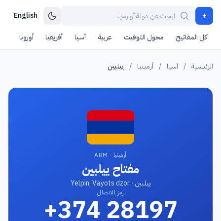
+
English
كل المفاتيح
محول التوقيت
عربية
آسيا
أفريقيا
أوروبا
أمر
الرئيسية
/
آسيا
/
أرمينيا
/
ييلبين
أرمينيا · ARM
مفتاح ييلبين
ييلبين · Yelpin, Vayots dzor
رمز الاتصال
+374 28197