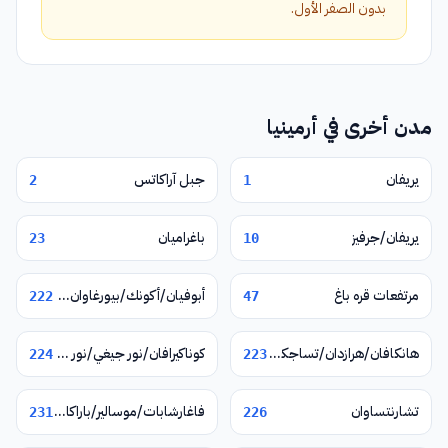
بدون الصفر الأول.
مدن أخرى في أرمينيا
يريفان
جبل آراكاتس
2
1
يريفان/جرفيز
باغراميان
23
10
مرتفعات قره باغ
أبوفيان/أكونك/بيورغاوان/نور غيوغ/فيرين بتغني
222
47
هانكافان/هرازدان/تساجكادزور
كوناكيرافان/نور جيغي/نور هاتشن/يغوارد
224
223
تشارنتساوان
فاغارشابات/موسالير/باراكار/زفارتنوتس
231
226