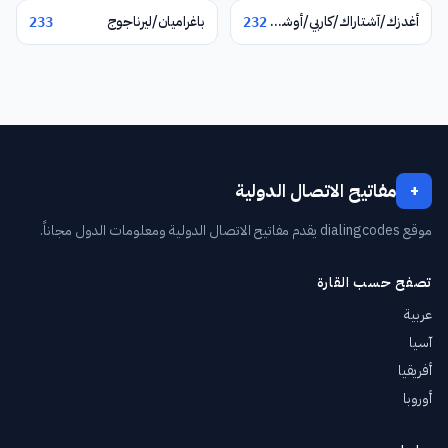
أغدزك/آشتاراك/كاربي/أوشاكان
باغراميان/ليرناجوج
233
232
مفاتيح الاتصال الدولية
+
موقع dialingcodes يقدم مفاتيح الاتصال الدولية ومعلومات الدول مجاناً.
تصفح حسب القارة
عربية
آسيا
أفريقيا
أوروبا