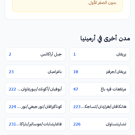
بدون الصفر الأول.
مدن أخرى في أرمينيا
يريفان
جبل آراكاتس
2
1
يريفان/جرفيز
باغراميان
23
10
مرتفعات قره باغ
أبوفيان/أكونك/بيورغاوان/نور غيوغ/فيرين بتغني
222
47
هانكافان/هرازدان/تساجكادزور
كوناكيرافان/نور جيغي/نور هاتشن/يغوارد
224
223
تشارنتساوان
فاغارشابات/موسالير/باراكار/زفارتنوتس
231
226