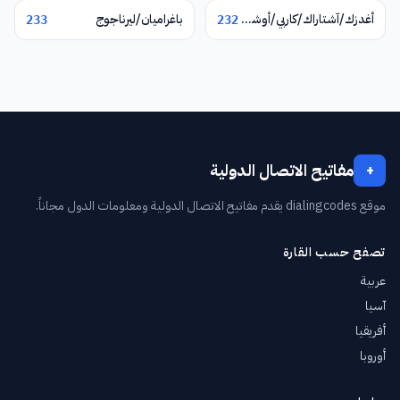
أغدزك/آشتاراك/كاربي/أوشاكان
باغراميان/ليرناجوج
233
232
مفاتيح الاتصال الدولية
+
موقع dialingcodes يقدم مفاتيح الاتصال الدولية ومعلومات الدول مجاناً.
تصفح حسب القارة
عربية
آسيا
أفريقيا
أوروبا