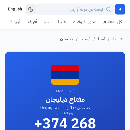
+
English
كل المفاتيح
محول التوقيت
عربية
آسيا
أفريقيا
أوروبا
أمر
الرئيسية
/
آسيا
/
أرمينيا
/
ديليجان
أرمينيا · ARM
مفتاح ديليجان
ديليجان · Dilijan, Tavush (+1)
رمز الاتصال
+374 268