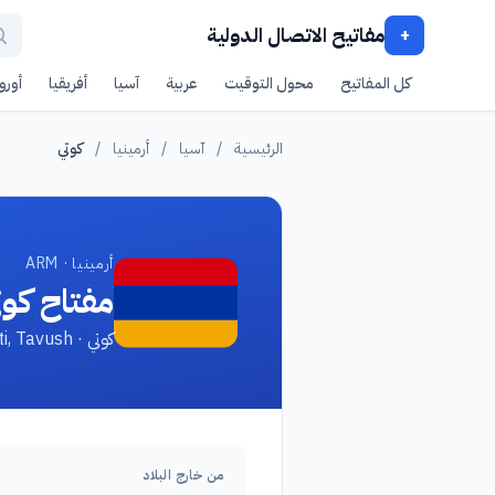
مفاتيح الاتصال الدولية
+
كل المفاتيح
محول التوقيت
عربية
آسيا
أفريقيا
أوروب
الرئيسية
/
آسيا
/
أرمينيا
/
كوتي
أرمينيا · ARM
مفتاح كوت
كوتي · Koti, Tavush
من خارج البلاد