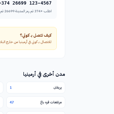
+374 26699 123-4567
اطلب +374 ثم رمز المدينة 26699 ثم رقم الهاتف بدون الصفر الأول.
كيف تتصل بـ كوتي؟
للاتصال بـ كوتي في أرمينيا من خارج البلاد، اطلب الرمز الدولي +374 متبوعاً برمز المد
مدن أخرى في أرمينيا
يريفان
1
مرتفعات قره باغ
47