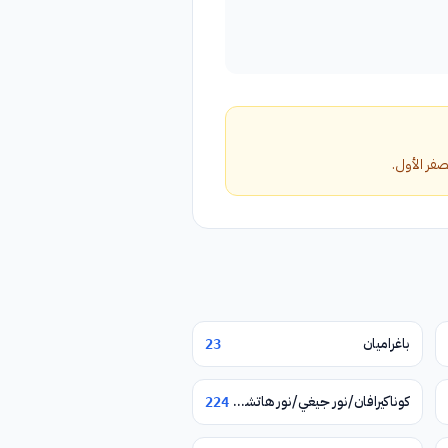
باغراميان
23
كوناكيرافان/نور جيغي/نور هاتشن/يغوارد
224