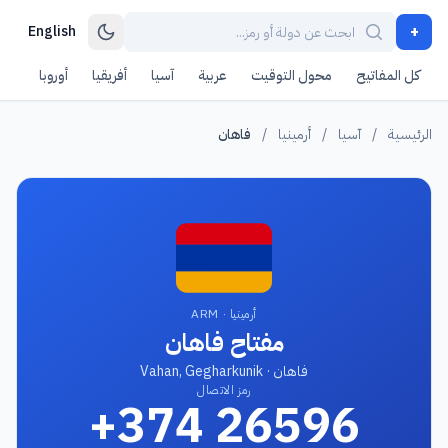
+
English
كل المفاتيح
محول التوقيت
عربية
آسيا
أفريقيا
أوروبا
أمر
الرئيسية
/
آسيا
/
أرمينيا
/
فاهان
أرمينيا · ARM
مفتاح فاهان
فاهان · Vahan, Gegharkunik
رمز الاتصال
+374 26596