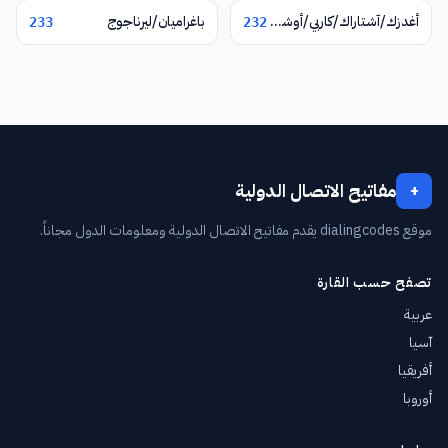
أغدزك/آشتاراك/كاربي/أوشاكان
باغراميان/ليرناجوج
233
232
مفاتيح الاتصال الدولية
+
موقع dialingcodes يقدم مفاتيح الاتصال الدولية ومعلومات الدول مجاناً.
تصفح حسب القارة
عربية
آسيا
أفريقيا
أوروبا