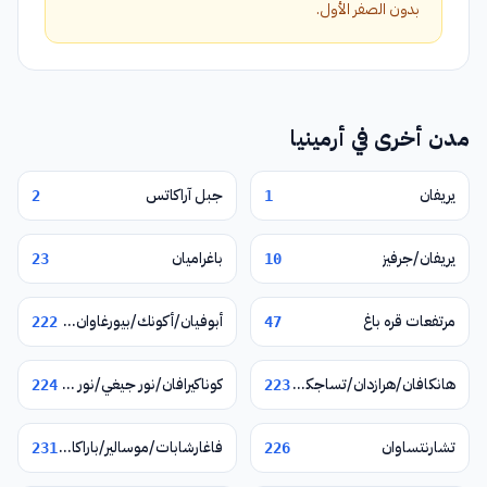
بدون الصفر الأول.
مدن أخرى في أرمينيا
يريفان
جبل آراكاتس
2
1
يريفان/جرفيز
باغراميان
23
10
مرتفعات قره باغ
أبوفيان/أكونك/بيورغاوان/نور غيوغ/فيرين بتغني
222
47
هانكافان/هرازدان/تساجكادزور
كوناكيرافان/نور جيغي/نور هاتشن/يغوارد
224
223
تشارنتساوان
فاغارشابات/موسالير/باراكار/زفارتنوتس
231
226