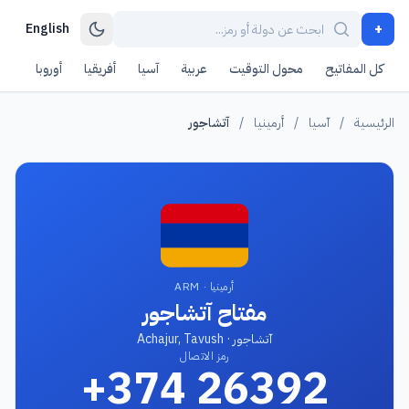
+
English
كل المفاتيح
محول التوقيت
عربية
آسيا
أفريقيا
أوروبا
أمر
الرئيسية
/
آسيا
/
أرمينيا
/
آتشاجور
أرمينيا · ARM
مفتاح آتشاجور
آتشاجور · Achajur, Tavush
رمز الاتصال
+374 26392