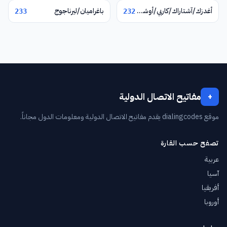
أغدزك/آشتاراك/كاربي/أوشاكان
باغراميان/ليرناجوج
233
232
مفاتيح الاتصال الدولية
+
موقع dialingcodes يقدم مفاتيح الاتصال الدولية ومعلومات الدول مجاناً.
تصفح حسب القارة
عربية
آسيا
أفريقيا
أوروبا