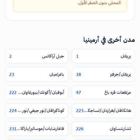
المحلي بدون الصفر الأول.
مدن أخرى في أرمينيا
يريفان
جبل آراكاتس
2
1
يريفان/جرفيز
باغراميان
23
10
مرتفعات قره باغ
أبوفيان/أكونك/بيورغاوان/نور غيوغ/فيرين بتغني
222
47
هانكافان/هرازدان/تساجكادزور
كوناكيرافان/نور جيغي/نور هاتشن/يغوارد
224
223
تشارنتساوان
فاغارشابات/موسالير/باراكار/زفارتنوتس
231
226