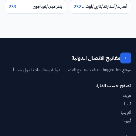
أغدزك/آشتاراك/كاربي/أوشاكان
باغراميان/ليرناجوج
233
232
مفاتيح الاتصال الدولية
+
موقع dialingcodes يقدم مفاتيح الاتصال الدولية ومعلومات الدول مجاناً.
تصفح حسب القارة
عربية
آسيا
أفريقيا
أوروبا