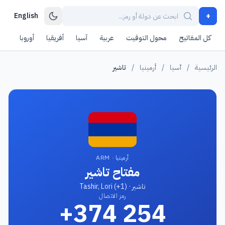
+
English
كل المفاتيح
محول التوقيت
عربية
آسيا
أفريقيا
أوروبا
أمر
الرئيسية
/
آسيا
/
أرمينيا
/
تاشير
أرمينيا · ARM
مفتاح تاشير
تاشير · Tashir, Lori (+1)
رمز الاتصال
+374 254