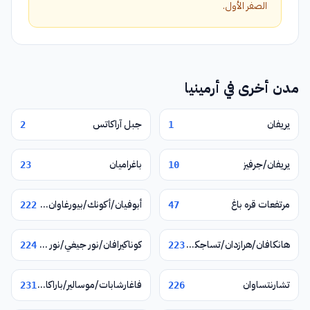
الصفر الأول.
مدن أخرى في أرمينيا
يريفان
جبل آراكاتس
2
1
يريفان/جرفيز
باغراميان
23
10
مرتفعات قره باغ
أبوفيان/أكونك/بيورغاوان/نور غيوغ/فيرين بتغني
222
47
هانكافان/هرازدان/تساجكادزور
كوناكيرافان/نور جيغي/نور هاتشن/يغوارد
224
223
تشارنتساوان
فاغارشابات/موسالير/باراكار/زفارتنوتس
231
226