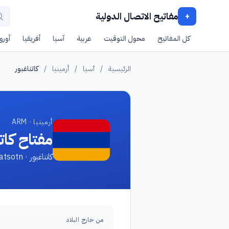
مفاتيح الاتصال الدولية
+
كل المفاتيح
محول التوقيت
عربية
آسيا
أفريقيا
أوروب
الرئيسية
/
آسيا
/
أرمينيا
/
كاتناغبور
أرمينيا · ARM
مفتاح كات
كاتناغبور · Katnaghbyur, Aragatsotn
من خارج البلاد