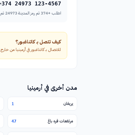
+374 24973 123-4567
اطلب +374 ثم رمز المدينة 24973 ثم رقم الهاتف بدون الصفر الأول.
كيف تتصل بـ كاتناغبور؟
للاتصال بـ كاتناغبور في أرمينيا من خارج البلاد، اطلب الرمز الدولي +374 متبوعاً بر
مدن أخرى في أرمينيا
يريفان
1
مرتفعات قره باغ
47