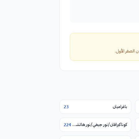
باغراميان
23
كوناكيرافان/نور جيغي/نور هاتشن/يغوارد
224