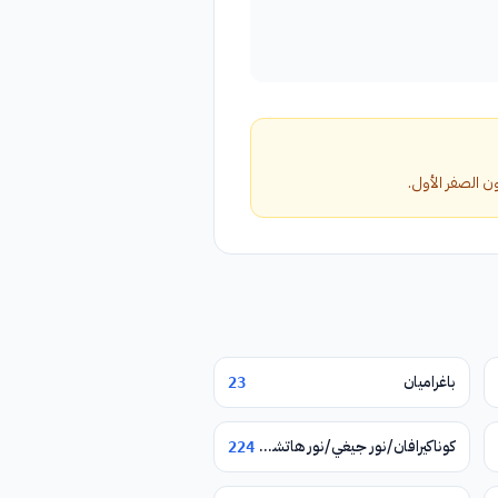
باغراميان
23
كوناكيرافان/نور جيغي/نور هاتشن/يغوارد
224