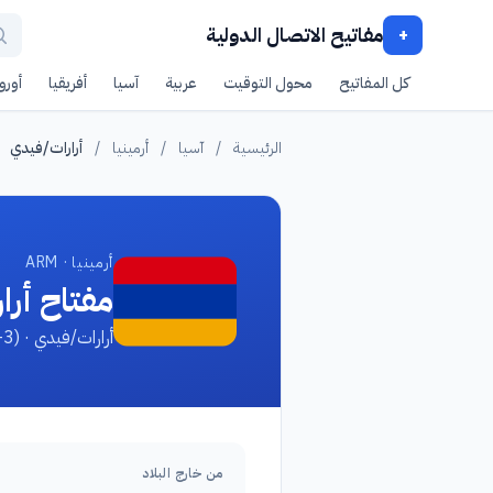
مفاتيح الاتصال الدولية
+
كل المفاتيح
محول التوقيت
عربية
آسيا
أفريقيا
أوروب
الرئيسية
/
آسيا
/
أرمينيا
/
أرارات/فيدي
أرمينيا · ARM
مفتاح أر
أرارات/فيدي · Ararat/Vedi, Ararat (+3)
من خارج البلاد