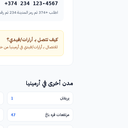
+374 234 123-4567
اطلب +374 ثم رمز المدينة 234 ثم رقم الهاتف بدون الصفر الأول.
كيف تتصل بـ أرارات/فيدي؟
للاتصال بـ أرارات/فيدي في أرمينيا من خارج البلاد، اطلب الرمز الدولي +374 متبو
مدن أخرى في أرمينيا
يريفان
1
مرتفعات قره باغ
47