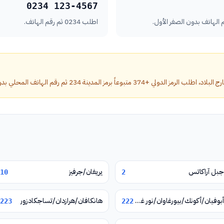
0234 123-4567
اطلب 0234 ثم رقم الهاتف.
عاً برمز المدينة 234 ثم رقم الهاتف المحلي بدون الصفر الأول.
جبل آراكاتس
يريفان/جرفيز
10
2
أبوفيان/أكونك/بيورغاوان/نور غيوغ/فيرين بتغني
هانكافان/هرازدان/تساجكادزور
223
222